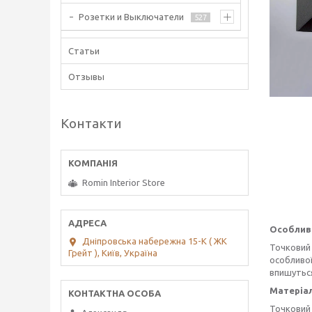
Розетки и Выключатели
527
Статьи
Отзывы
Контакти
Romin Interior Store
Особлив
Дніпровська набережна 15-К ( ЖК
Точковий 
Грейт ), Київ, Україна
особливої
впишуться
Матеріал
Точковий 