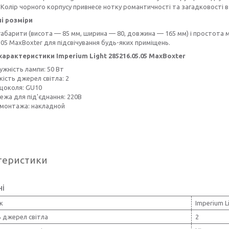
 Колір чорного корпусу привнесе нотку романтичності та загадковості в 
і розміри
габарити (висота — 85 мм, ширина — 80, довжина — 165 мм) і простота 
.05 MaxBoxter для підсвічування будь-яких приміщень.
 характеристики Imperium Light 285216.05.05 MaxBoxter
ужність лампи: 50 Вт
кість джерел світла: 2
 цоколя: GU10
ежа для під'єднання: 220В
 монтажа: накладной
теристики
ні
к
Imperium L
ь джерел світла
2