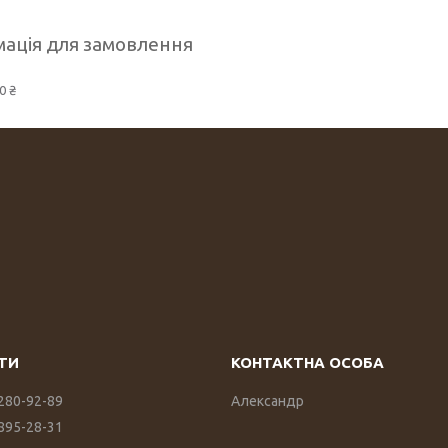
ація для замовлення
0 ₴
 280-92-89
Александр
 895-28-31