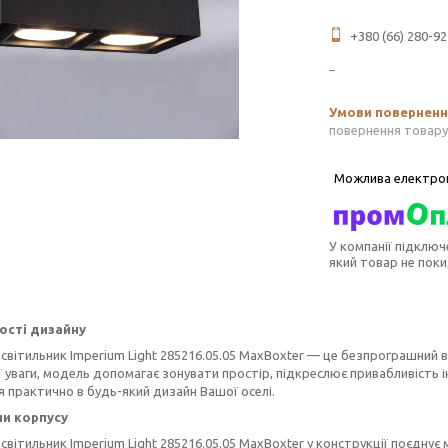
+380 (66) 280-92
повернення товару
У компанії підключ
який товар не пок
ості дизайну
світильник Imperium Light 285216.05.05 MaxBoxter — це безпрограшний ва
 уваги, модель допомагає зонувати простір, підкреслює привабливість ін
 практично в будь-який дизайн Вашої оселі.
и корпусу
світильник Imperium Light 285216.05.05 MaxBoxter у конструкції поєднує 