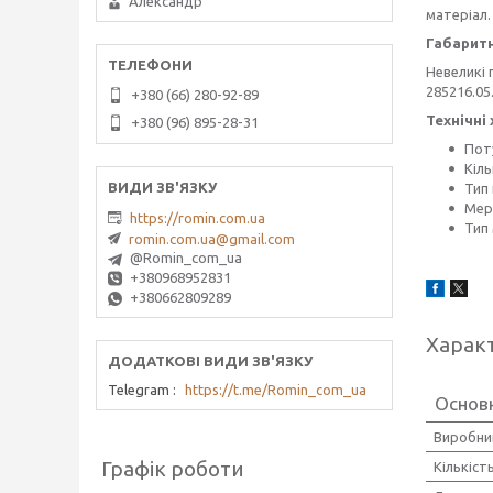
Александр
матеріал.
Габаритн
Невеликі 
285216.05
+380 (66) 280-92-89
Технічні
+380 (96) 895-28-31
Пот
Кіль
Тип
Мер
https://romin.com.ua
Тип
romin.com.ua@gmail.com
@Romin_com_ua
+380968952831
+380662809289
Харак
Telegram
https://t.me/Romin_com_ua
Основ
Виробни
Графік роботи
Кількіст