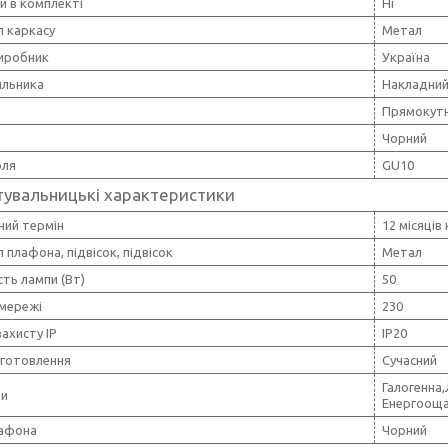
и в комплекті
Ні
л каркасу
Метал
виробник
Україна
ильника
Накладни
Прямокут
Чорний
оля
GU10
тувальницькі характеристики
ний термін
12 місяців
 плафона, підвісок, підвісок
Метал
ть лампи (Вт)
50
 мережі
230
захисту IP
IP20
иготовлення
Сучасний
Галогенна
пи
Енергоощ
лафона
Чорний