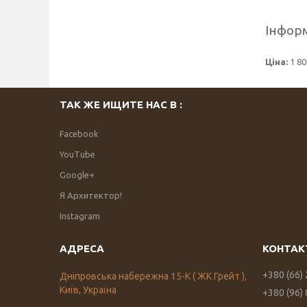
Інформ
Ціна:
1 80
ТАК ЖЕ ИЩИТЕ НАС В :
Facebook
YouTube
Google+
Я Архитектор!
Instagram
+380 (66)
Дніпровська набережна 15-К ( ЖК Грейт ),
Київ, Україна
+380 (96)