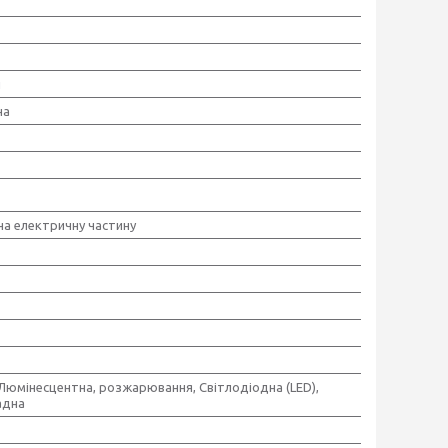
й
на
 на електричну частину
,Люмінесцентна, розжарювання, Світлодіодна (LED),
адна