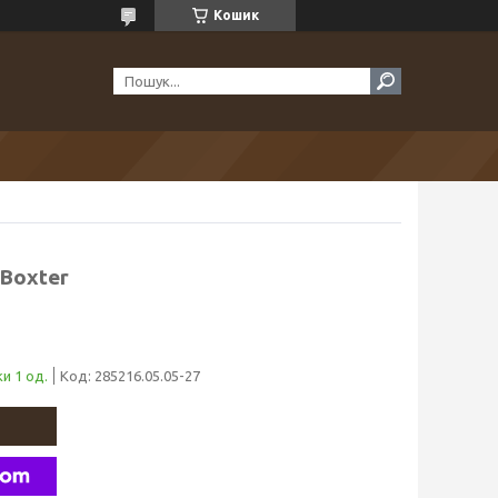
Кошик
xBoxter
и 1 од.
Код:
285216.05.05-27