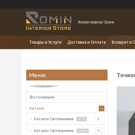
Romin Interior Store
Товары и Услуги
Доставка и Оплата
Возврат и 
Точков
—=Новинки=—
Фотогалерея
Каталог
Каталог Світильників
4779
Каталог Світильників
25694