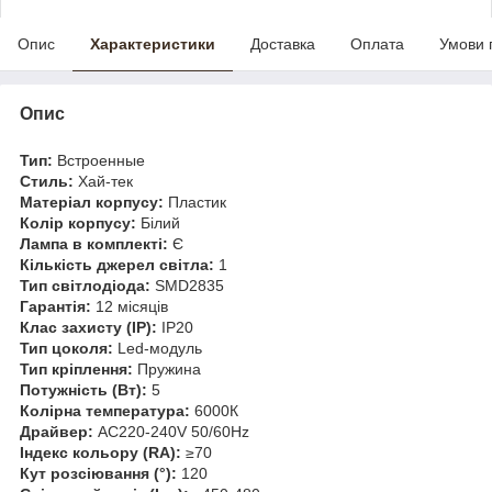
Опис
Характеристики
Доставка
Оплата
Умови 
Опис
Тип:
Встроенные
Стиль:
Хай-тек
Матеріал корпусу:
Пластик
Колір корпусу:
Білий
Лампа в комплекті:
Є
Кількість джерел світла:
1
Тип світлодіода:
SMD2835
Гарантія:
12 місяців
Клас захисту (IP):
IP20
Тип цоколя:
Led-модуль
Тип кріплення:
Пружина
Потужність (Вт):
5
Колірна температура:
6000К
Драйвер:
AC220-240V 50/60Hz
Індекс кольору (RA):
≥70
Кут розсіювання (°):
120