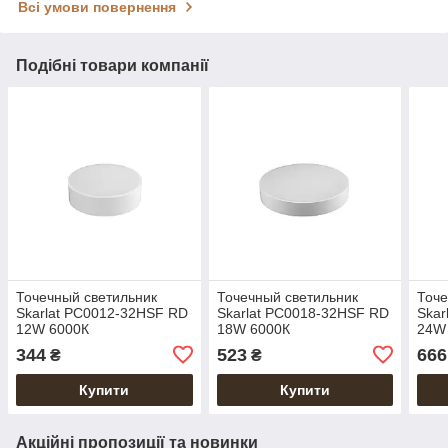
Всі умови повернення
Подібні товари компанії
Точечный светильник
Точечный светильник
Точе
Skarlat PC0012-32HSF RD
Skarlat PC0018-32HSF RD
Skar
12W 6000К
18W 6000К
24W
344
523
666
₴
₴
Купити
Купити
Акційні пропозиції та новинки