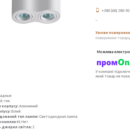
+380 (66) 280-92
повернення товару
У компанії підключ
який товар не пок
ладные
й-тек
 корпусу:
Алюминий
рпусу:
Білий
дований тип лампи:
Светодиодная лампа
комплекті:
Нет
ь джерел світла:
2