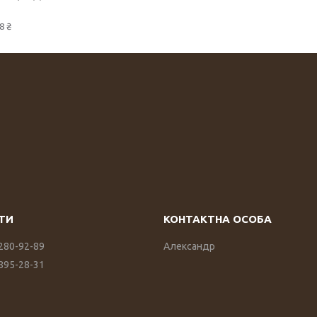
8 ₴
 280-92-89
Александр
 895-28-31