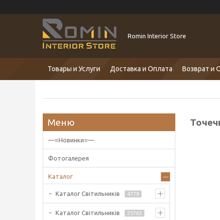
Romin Interior Store
Товары и Услуги
Доставка и Оплата
Возврат и 
Точеч
—=Новинки=—
Фотогалерея
Каталог
Каталог Світильників
4779
Каталог Світильників
25763