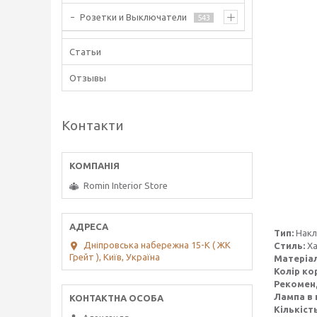
Розетки и Выключатели
543
Статьи
Отзывы
Контакти
Romin Interior Store
Тип:
Нак
Дніпровська набережна 15-К ( ЖК
Стиль:
Ха
Грейт ), Київ, Україна
Матеріал
Колір ко
Рекомен
Лампа в 
Кількіст