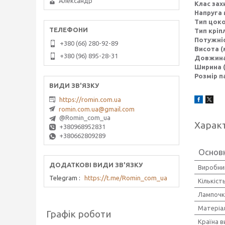
Александр
Клас захи
Напруга 
Тип цок
Тип кріп
Потужніс
+380 (66) 280-92-89
Висота (
+380 (96) 895-28-31
Довжина
Ширина 
Розмір п
https://romin.com.ua
romin.com.ua@gmail.com
@Romin_com_ua
Харак
+380968952831
+380662809289
Основ
Виробни
Telegram
https://t.me/Romin_com_ua
Кількіст
Лампочк
Матеріа
Графік роботи
Країна 