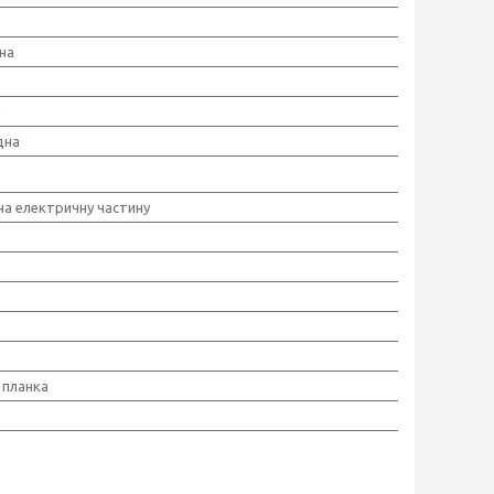
на
й
дна
 на електричну частину
планка