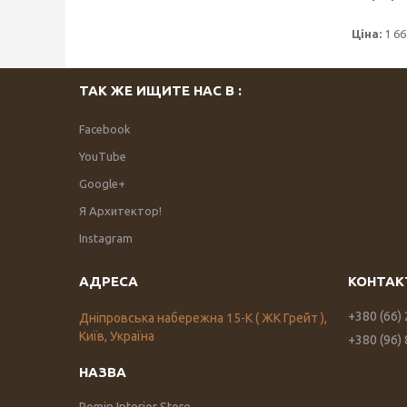
Ціна:
1 66
ТАК ЖЕ ИЩИТЕ НАС В :
Facebook
YouTube
Google+
Я Архитектор!
Instagram
+380 (66)
Дніпровська набережна 15-К ( ЖК Грейт ),
Київ, Україна
+380 (96)
Romin Interior Store