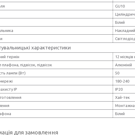
оля
GU10
Циліндрич
Білий
ильника
Накладни
пи
Світлодіо
тувальницькі характеристики
ний термін
12 місяців
 плафона, підвісок, підвісок
Алюміній
ть лампи (Вт)
50
 мережі
180-240
захисту IP
IP20
иготовлення
Хай-тек
лення
Монтажна 
лафона
Білий
ація для замовлення