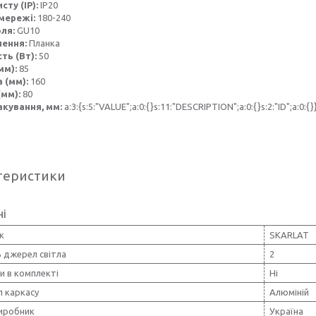
сту (IP):
IP20
мережі:
180-240
оля:
GU10
лення:
Планка
ть (Вт):
50
мм):
85
 (мм):
160
(мм):
80
акування, мм:
a:3:{s:5:"VALUE";a:0:{}s:11:"DESCRIPTION";a:0:{}s:2:"ID";a:0:{}
теристики
ні
к
SKARLAT
ь джерел світла
2
и в комплекті
Ні
л каркасу
Алюміній
виробник
Україна