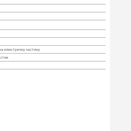
 на електричну частину
астик