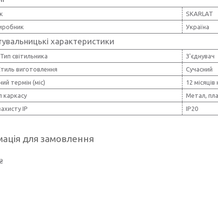
к
SKARLAT
виробник
Україна
тувальницькі характеристики
Тип світильника
З'єднувач
Стиль виготовлення
Сучасний
ний термін (міс)
12 місяців
л каркасу
Метал, пл
захисту IP
IP20
ація для замовлення
₴