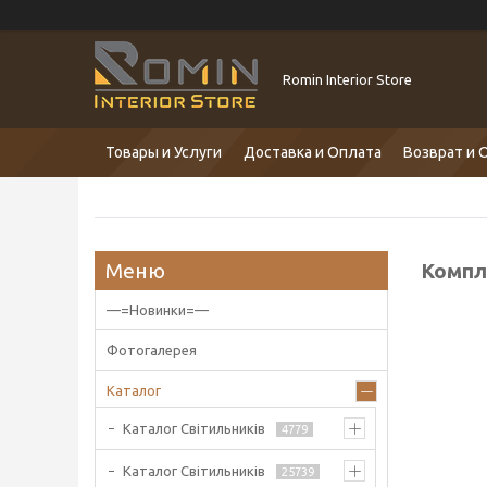
Romin Interior Store
Товары и Услуги
Доставка и Оплата
Возврат и 
Компл
—=Новинки=—
Фотогалерея
Каталог
Каталог Світильників
4779
Каталог Світильників
25739