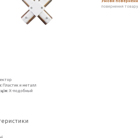
повернення товару
нектор
л:
Пластик и металл
ція:
Х-подобный
теристики
ні