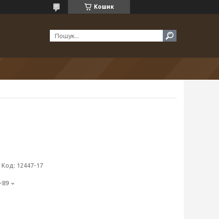
Кошик
Код:
12447-17
-89