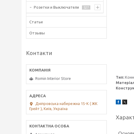
Розетки и Выключатели
527
Статьи
Отзывы
Контакти
Тип:
Кон
Romin Interior Store
Матеріа
Конструк
Дніпровська набережна 15-К ( ЖК
Грейт ), Київ, Україна
Харак
Основ