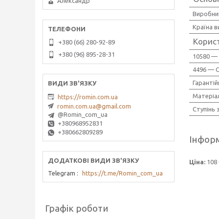
Александр
Виробни
Країна 
Корис
+380 (66) 280-92-89
+380 (96) 895-28-31
10580 — 
4496 — 
Гарантій
Матеріа
https://romin.com.ua
romin.com.ua@gmail.com
Ступінь 
@Romin_com_ua
+380968952831
+380662809289
Інформ
Ціна:
108 
Telegram
https://t.me/Romin_com_ua
Графік роботи