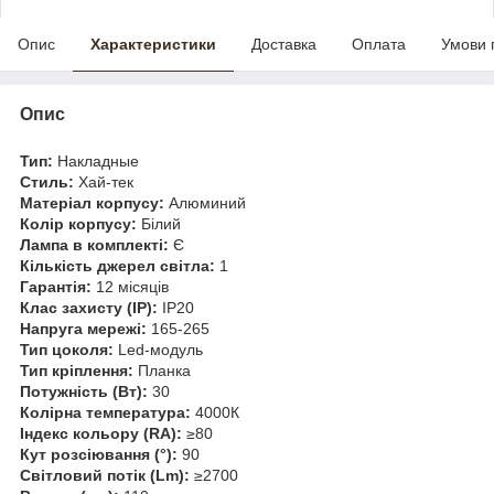
Опис
Характеристики
Доставка
Оплата
Умови 
Опис
Тип:
Накладные
Стиль:
Хай-тек
Матеріал корпусу:
Алюминий
Колір корпусу:
Білий
Лампа в комплекті:
Є
Кількість джерел світла:
1
Гарантія:
12 місяців
Клас захисту (IP):
IP20
Напруга мережі:
165-265
Тип цоколя:
Led-модуль
Тип кріплення:
Планка
Потужність (Вт):
30
Колірна температура:
4000К
Індекс кольору (RA):
≥80
Кут розсіювання (°):
90
Світловий потік (Lm):
≥2700