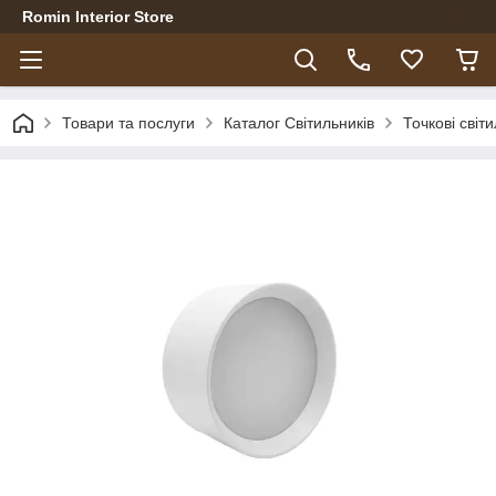
Romin Interior Store
Товари та послуги
Каталог Світильників
Точкові світ