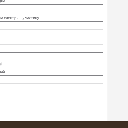
дна
 на електричну частину
ий
ний