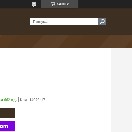
Кошик
и 662 од.
Код:
14092-17