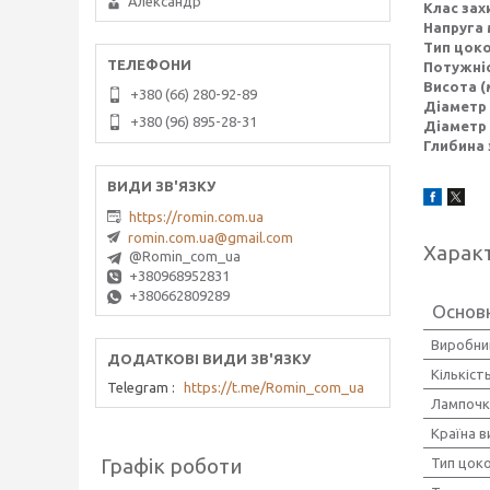
Александр
Клас захи
Напруга 
Тип цок
Потужніс
Висота (
+380 (66) 280-92-89
Діаметр 
+380 (96) 895-28-31
Діаметр 
Глибина 
https://romin.com.ua
romin.com.ua@gmail.com
Харак
@Romin_com_ua
+380968952831
+380662809289
Основ
Виробни
Кількіст
Telegram
https://t.me/Romin_com_ua
Лампочк
Країна 
Графік роботи
Тип цок