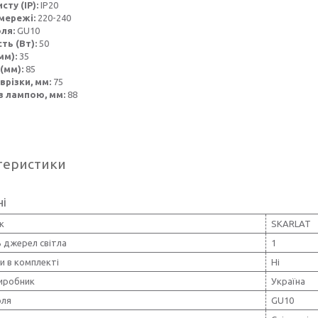
сту (IP):
IP20
мережі:
220-240
оля:
GU10
ть (Вт):
50
мм):
35
(мм):
85
врізки, мм:
75
з лампою, мм:
88
теристики
ні
к
SKARLAT
ь джерел світла
1
и в комплекті
Ні
виробник
Україна
оля
GU10