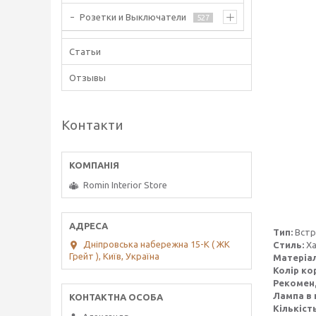
Розетки и Выключатели
527
Статьи
Отзывы
Контакти
Romin Interior Store
Тип:
Вст
Дніпровська набережна 15-К ( ЖК
Стиль:
Ха
Грейт ), Київ, Україна
Матеріал
Колір ко
Рекомен
Лампа в 
Кількіст