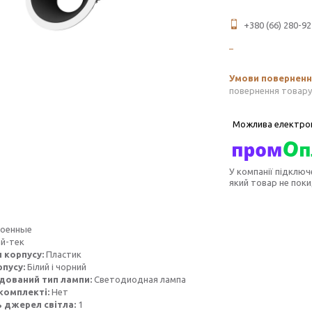
+380 (66) 280-92
повернення товару
У компанії підключ
який товар не пок
роенные
й-тек
 корпусу:
Пластик
рпусу:
Білий і чорний
дований тип лампи:
Светодиодная лампа
комплекті:
Нет
ь джерел світла:
1