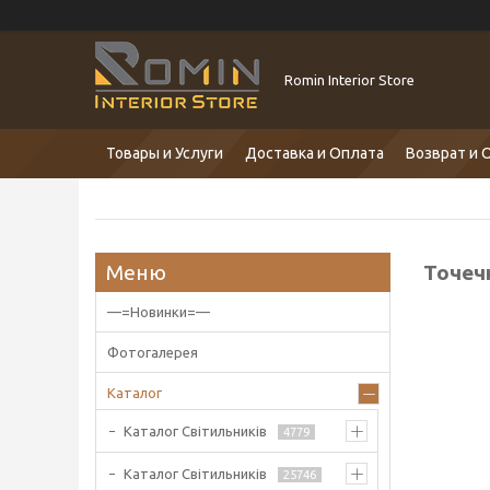
Romin Interior Store
Товары и Услуги
Доставка и Оплата
Возврат и 
Точеч
—=Новинки=—
Фотогалерея
Каталог
Каталог Світильників
4779
Каталог Світильників
25746