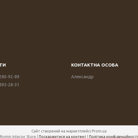
 280-92-89
Александр
 895-28-31
Сайт створений на маркетплейсі
Prom.ua
Romin Interior Store |
Поскаржитися на контент
|
Політика конфіденційності