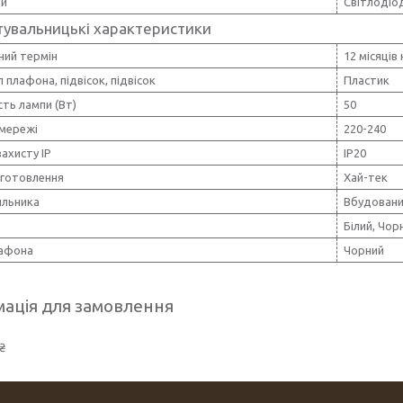
пи
Світлодіо
тувальницькі характеристики
ний термін
12 місяців
 плафона, підвісок, підвісок
Пластик
ть лампи (Вт)
50
 мережі
220-240
захисту IP
IP20
иготовлення
Хай-тек
ильника
Вбудован
Білий, Чор
лафона
Чорний
ація для замовлення
₴