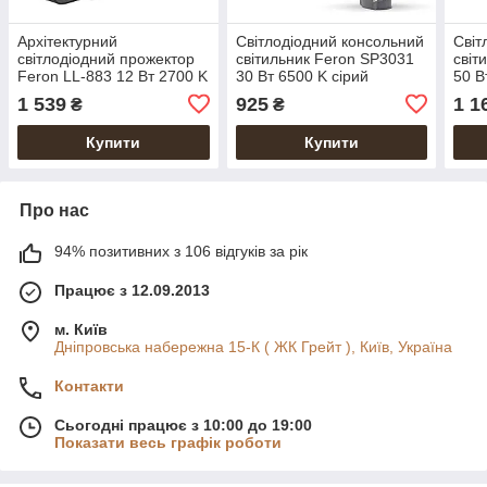
Архітектурний
Світлодіодний консольний
Світ
світлодіодний прожектор
світильник Feron SP3031
світ
Feron LL-883 12 Вт 2700 K
30 Вт 6500 K сірий
50 В
металік
1 539
925
1 1
₴
₴
Купити
Купити
Про нас
94% позитивних з 106 відгуків за рік
Працює з 12.09.2013
м. Київ
Дніпровська набережна 15-К ( ЖК Грейт ), Київ, Україна
Контакти
Сьогодні працює з 10:00 до 19:00
Показати весь графік роботи