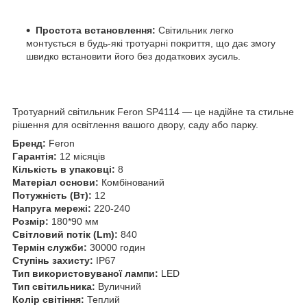
Простота встановлення:
Світильник легко
монтується в будь-які тротуарні покриття, що дає змогу
швидко встановити його без додаткових зусиль.
Тротуарний світильник Feron SP4114 — це надійне та стильне
рішення для освітлення вашого двору, саду або парку.
Бренд:
Feron
Гарантія:
12 місяців
Кількість в упаковці:
8
Матеріал основи:
Комбінований
Потужність (Вт):
12
Напруга мережі:
220-240
Розмір:
180*90 мм
Світловий потік (Lm):
840
Термін служби:
30000 годин
Ступінь захисту:
IP67
Тип використовуваної лампи:
LED
Тип світильника:
Вуличний
Колір світіння:
Теплий