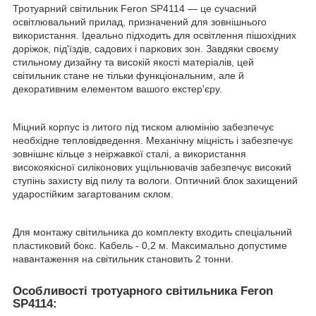
Тротуарний світильник Feron SP4114 — це сучасний
освітлювальний прилад, призначений для зовнішнього
використання. Ідеально підходить для освітлення пішохідних
доріжок, під'їздів, садових і паркових зон. Завдяки своєму
стильному дизайну та високій якості матеріалів, цей
світильник стане не тільки функціональним, але й
декоративним елементом вашого екстер'єру.
Міцний корпус із литого під тиском алюмінію забезпечує
необхідне тепловідведення. Механічну міцність і забезпечує
зовнішнє кільце з неіржавкої сталі, а використання
високоякісної силіконових ущільнювачів забезпечує високий
ступінь захисту від пилу та вологи. Оптичний блок захищений
ударостійким загартованим склом.
Для монтажу світильника до комплекту входить спеціальний
пластиковий бокс. Кабель - 0,2 м. Максимально допустиме
навантаження на світильник становить 2 тонни.
Особливості тротуарного світильника Feron
SP4114: