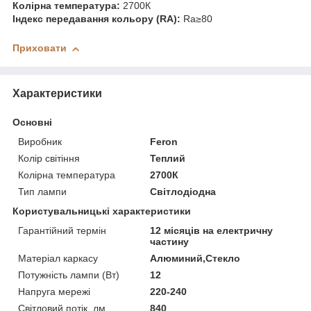
Колірна температура:
2700К
Індекс передавання кольору (RA):
Ra≥80
Приховати
Характеристики
Основні
Виробник
Feron
Колір світіння
Теплий
Колірна температура
2700К
Тип лампи
Світлодіодна
Користувальницькі характеристики
Гарантійний термін
12 місяців на електричну
частину
Матеріал каркасу
Алюминий,Стекло
Потужність лампи (Вт)
12
Напруга мережі
220-240
Світловий потік, лм
840