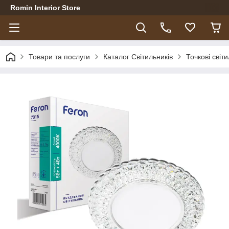
Romin Interior Store
Товари та послуги
Каталог Світильників
Точкові світ