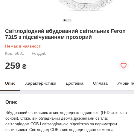
Світлодіодний вбудований світильник Feron
7315 з підсвічуванням прозорий
Немає в наявності
Код: 5881
Роздріб
259
₴
Опис
Характеристики
Доставка
Оплата
Умови п
Опис
Вбудований світильник зі світлодіодною підсвіткою
(LED-стрічка в
основі). Отже, він
обладнаний двома джерелами світла:
світлодіодом COB і світлодіодною підсвіткою за периметром
світильника. Світлодіод COB і світлодіоди підсвітки
можна