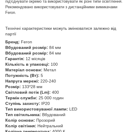
під'єднувати окремо та використовувати як різні типи освітлення.
Рекомендовано використовувати з дистанційними вимикачами
Feron.
Технічні характеристики можуть змінюватися залежно від
партії
Бренд:
Feron
Вбудований розмір:
84 мм
Вбудований розмір:
84 мм
Гарантія:
12 місяців
Кількість в упаковці:
100
Матеріал основи:
Метал
Потужність (Вт):
5
Напруга мережі:
220-240
Розмір:
133*28 мм
Світловий потік (Lm):
400
Термін служби:
25 000 годин
Ступінь захисту:
IP20
Тип використовуваної лампи:
LED
Тип світильника:
Вбудований
Колір основи:
Прозорий
Колір світіння:
Нейтральний
Колірна температура:
4000 К