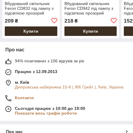
Вбудований світильник
Вбудований світильник
Вбуд
Feron CD832 під лампу з
Feron CD942 під лампу з
Fero
підсвіткою прозорий
підсвіткою прозорий
підс
209
218
152
₴
₴
Купити
Купити
Про нас
94% позитивних з 106 відгуків за рік
Працює з 12.09.2013
м. Київ
Дніпровська набережна 15-К ( ЖК Грейт ), Київ, Україна
Контакти
Сьогодні працює з 10:00 до 19:00
Показати весь графік роботи
Про нас