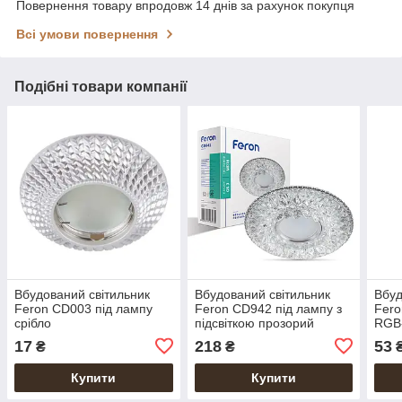
Повернення товару впродовж 14 днів за рахунок покупця
Всі умови повернення
Подібні товари компанії
Вбудований світильник
Вбудований світильник
Вбуд
Feron CD003 під лампу
Feron CD942 під лампу з
Fero
срібло
підсвіткою прозорий
RGB-
біли
17
218
53
₴
₴
Купити
Купити