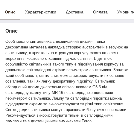
Опис
Характеристики
Доставка
Оплата
Умови п
Опис
Особливістю світильника є незвичайний дизайн. Тонка
декоративна металева накладка створює абстрактний візерунок на
світильнику, а кристалічна структура корпусу схожа на ефект
мерехтіння коштовного каміння під час світіння. Відмітною
особливістю світильників такого типу є підсвічування корпусу за
допомогою світлодіодної стрічки периметром світильника. Завдяки
такій особливості, світильник можна використовувати як основне
освітлення, так і як легку декоративну підсвітку. Світильник
обладнаний двома джерелами світла: цоколем G5.3 під
світлодіодну лампу типу MR-16 і світлодіодною підсвіткою
периметром світильника. Лампу та світлодіоди підсвітки можна
під'єднувати окремо та використовувати як різні типи освітлення.
Світлодіоди світильника можуть працювати без увімкнення лампи.
Рекомендується використовувати тільки зі світлодіодними
лампами та з дистанційними вимикачами Feron.