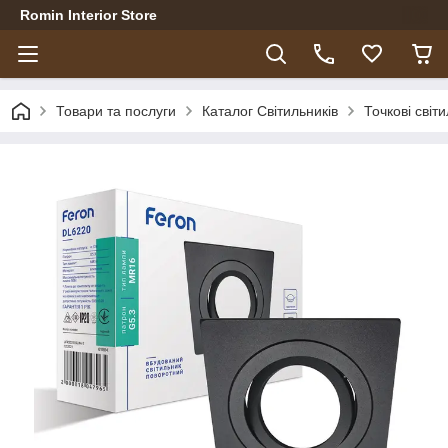
Romin Interior Store
Товари та послуги
Каталог Світильників
Точкові світ