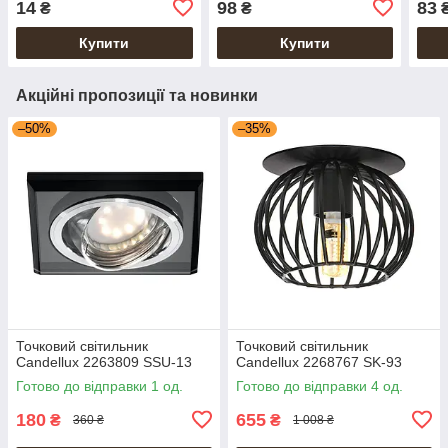
14
98
83
₴
₴
Купити
Купити
Акційні пропозиції та новинки
–50%
–35%
Точковий світильник
Точковий світильник
Candellux 2263809 SSU-13
Candellux 2268767 SK-93
Готово до відправки 1 од.
Готово до відправки 4 од.
180
655
₴
₴
360 ₴
1 008 ₴