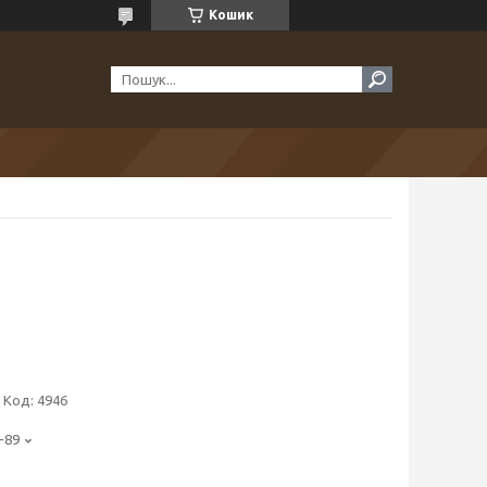
Кошик
Код:
4946
-89