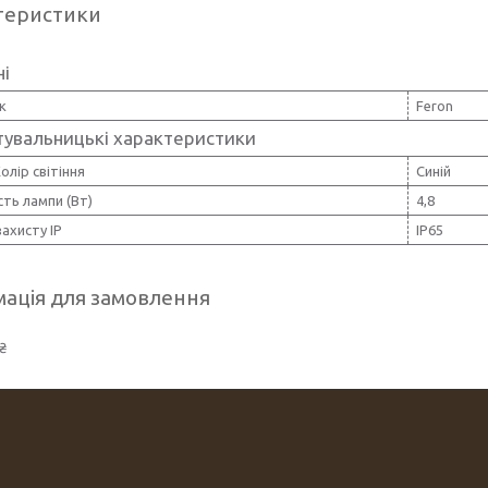
теристики
ні
к
Feron
тувальницькі характеристики
олір світіння
Синій
ть лампи (Вт)
4,8
захисту IP
IP65
ація для замовлення
₴