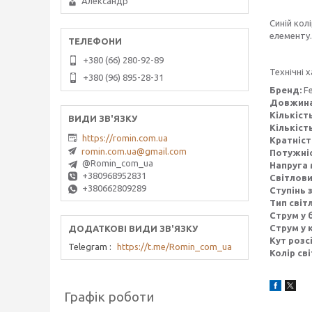
Александр
Синій кол
елементу.
+380 (66) 280-92-89
Технічні 
+380 (96) 895-28-31
Бренд:
F
Довжин
Кількіст
Кількіст
https://romin.com.ua
Кратніст
romin.com.ua@gmail.com
Потужніс
@Romin_com_ua
Напруга 
+380968952831
Світлови
+380662809289
Ступінь 
Тип світ
Струм у 
Струм у 
Кут розс
Telegram
https://t.me/Romin_com_ua
Колір сві
Графік роботи