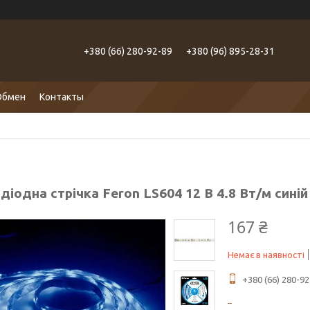
+380 (66) 280-92-89
+380 (96) 895-28-31
Обмен
Контакты
діодна стрічка Feron LS604 12 В 4.8 Вт/м синій
167 ₴
Немає в наявності
+380 (66) 280-92