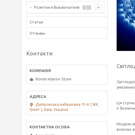
Розетки и Выключатели
527
Статьи
Отзывы
Контакти
Світло
Romin Interior Store
Світлодіо
унікально
Ця стрічк
Дніпровська набережна 15-К ( ЖК
її безпеч
Грейт ), Київ, Україна
Модель ма
вологих а