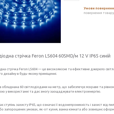
повернення товару
діодна стрічка Feron LS604 60SMD/м 12 V IP65 синій
дна стрічка Feron LS604 — це високоякісне та ефективне джерело сві
го дизайну в будь-якому приміщенні.
а обладнана 60 світлодіодами на метр, що забезпечує яскраве та рівном
ною у використанні та дає змогу заощаджувати електроенергію.
є ступінь захисту IP65, що означає її водонепроникність і захист від пи
бо запорошених умовах, як-от кухня, ванна кімната або зовнішнє офор