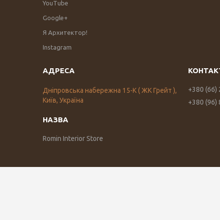
YouTube
Google+
Я Архитектор!
Instagram
+380 (66)
Дніпровська набережна 15-К ( ЖК Грейт ),
Київ, Україна
+380 (96)
Romin Interior Store