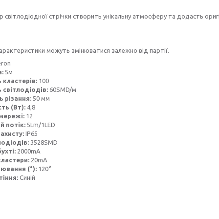
ір світлодіодної стрічки створить унікальну атмосферу та додасть ор
характеристики можуть змінюватися залежно від партії.
eron
а:
5м
ь кластерів:
100
ь світлодіодів:
60SMD/м
ь різання:
50 мм
ть (Вт):
4,8
мережі:
12
й потік:
5Lm/1LED
захисту:
IP65
лодіодів:
3528SMD
бухті:
2000mA
кластери:
20mA
іювання (°):
120°
тіння:
Синій