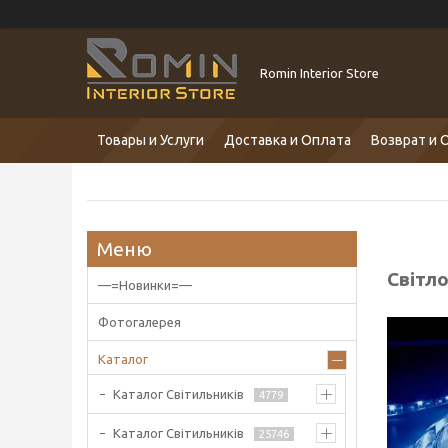
Romin Interior Store
Товары и Услуги
Доставка и Оплата
Возврат и 
Світло
—=Новинки=—
Фотогалерея
Каталог
Каталог Світильників
4779
Каталог Світильників
25746