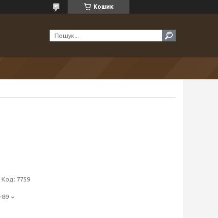
Кошик
Код:
7759
-89