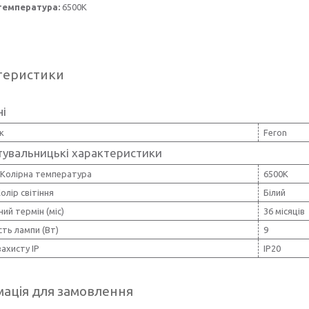
температура:
6500К
теристики
ні
к
Feron
тувальницькі характеристики
 Колірна температура
6500К
олір світіння
Білий
ний термін (міс)
36 місяців
ть лампи (Вт)
9
захисту IP
IP20
ація для замовлення