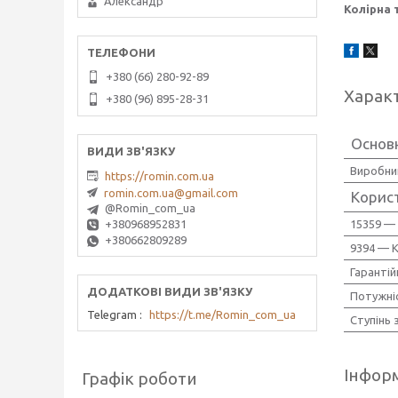
Александр
Колірна 
+380 (66) 280-92-89
Харак
+380 (96) 895-28-31
Основ
Виробни
https://romin.com.ua
romin.com.ua@gmail.com
Корис
@Romin_com_ua
15359 —
+380968952831
+380662809289
9394 — К
Гарантій
Потужніс
Telegram
https://t.me/Romin_com_ua
Ступінь 
Інформ
Графік роботи