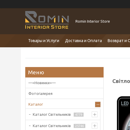
Romin Interior Store
Товары и Услуги
Доставка и Оплата
Возврат и 
Світло
—=Новинки=—
Фотогалерея
Каталог
Каталог Світильників
4779
Каталог Світильників
25746