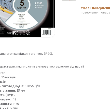
повернення товару
дна стрічка відкритого типу (IP20).
характеристики можуть змінюватися залежно від партії
eron
:
36 місяців
а:
5м
ь світлодіодів:
320SMD/м
ь різання:
25 мм
ть (Вт):
9
мережі:
12
захисту:
IP20
тіння:
Білий