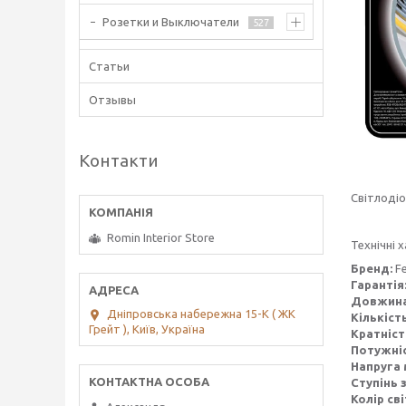
Розетки и Выключатели
527
Статьи
Отзывы
Контакти
Світлодіо
Romin Interior Store
Технічні 
Бренд:
F
Гарантія
Довжин
Дніпровська набережна 15-К ( ЖК
Кількіст
Грейт ), Київ, Україна
Кратніст
Потужніс
Напруга 
Ступінь 
Колір сві