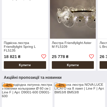
Підвісна люстра
Люстра Friendlylight Aster
Люст
Friendlylight Spring L
M FL5109
L Br
FL5135
18 821
25 778
26 
₴
₴
Купити
Купити
Акційні пропозиції та новинки
–40%
–40%