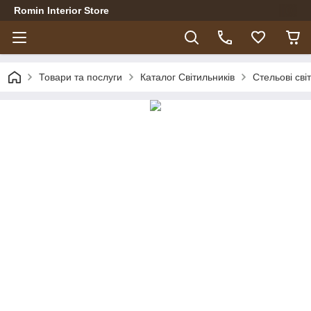
Romin Interior Store
Товари та послуги
Каталог Світильників
Стельові сві