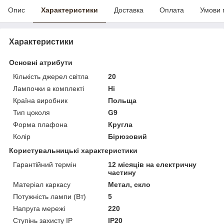
Опис
Характеристики
Доставка
Оплата
Умови 
Характеристики
Основні атрибути
Кількість джерел світла
20
Лампочки в комплекті
Ні
Країна виробник
Польща
Тип цоколя
G9
Форма плафона
Кругла
Колір
Бірюзовий
Користувальницькі характеристики
Гарантійний термін
12 місяців на електричну
частину
Матеріал каркасу
Метал, скло
Потужність лампи (Вт)
5
Напруга мережі
220
Ступінь захисту IP
IP20