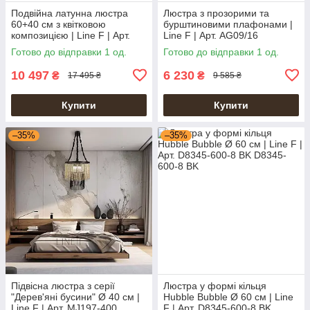
Подвійна латунна люстра
Люстра з прозорими та
60+40 см з квітковою
бурштиновими плафонами |
композицією | Line F | Арт.
Line F | Арт. AG09/16
D9001-600+400
Готово до відправки 1 од.
Готово до відправки 1 од.
10 497
6 230
₴
₴
17 495 ₴
9 585 ₴
Купити
Купити
–35%
–35%
Підвісна люстра з серії
Люстра у формі кільця
"Дерев'яні бусини" Ø 40 см |
Hubble Bubble Ø 60 см | Line
Line F | Арт. MJ197-400
F | Арт. D8345-600-8 BK