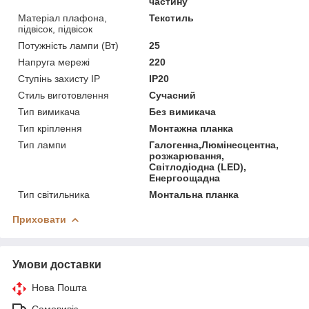
частину
Матеріал плафона,
Текстиль
підвісок, підвісок
Потужність лампи (Вт)
25
Напруга мережі
220
Ступінь захисту IP
IP20
Стиль виготовлення
Сучасний
Тип вимикача
Без вимикача
Тип кріплення
Монтажна планка
Тип лампи
Галогенна,Люмінесцентна,
розжарювання,
Світлодіодна (LED),
Енергоощадна
Тип світильника
Монтальна планка
Приховати
Умови доставки
Нова Пошта
Самовивіз