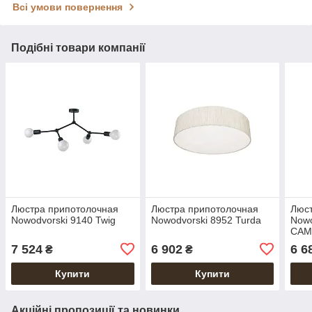
Всі умови повернення
Подібні товари компанії
Люстра припотолочная
Люстра припотолочная
Люс
Nowodvorski 9140 Twig
Nowodvorski 8952 Turda
Nowo
CAM
7 524
6 902
6 6
₴
₴
Купити
Купити
Акційні пропозиції та новинки