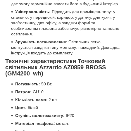
дає змогу гармонійно вписати його в будь-який інтер'єр.
Універсальність:
Підходить для приміщень типу: у
спальню, у передпокій, коридор, у дитячу, для кухні, у
зал/гостинну, для офісу, а завдяки формі та
особливостям плафона забезпечує рівномірне та якісне
освітлення.
Зручність встановлення:
Світильник легко
монтується завдяки типу монтажу: накладний. Докладна
інструкція входить до комплекту.
Технічні характеристики Точковий
світильник Azzardo AZ0859 BROSS
(GM4200_wh)
Потужність:
50 Вт.
Патрон:
GU10.
Кількість ламп:
2 шт.
Цвет:
білий.
Ступінь вологозахисту:
IP20.
Матеріал плафона:
метал.