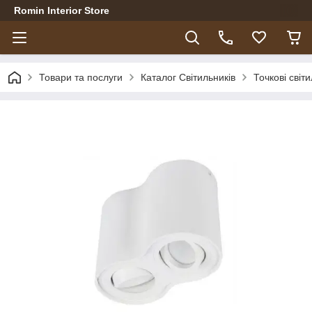
Romin Interior Store
Товари та послуги
Каталог Світильників
Точкові світ