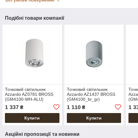
Всі умови повернення
Подібні товари компанії
Точковий світильник
Точковий світильник
Точк
Azzardo AZ0781 BROSS
Azzardo AZ1437 BROSS
Azz
(GM4100-WH-ALU)
(GM4100_br_gr)
(GM
1 337
1 110
1 3
₴
₴
Купити
Купити
Акційні пропозиції та новинки