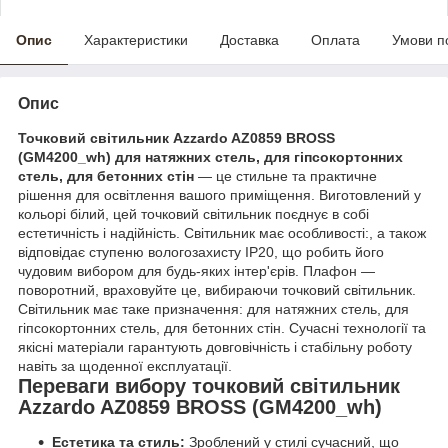
Опис
Характеристики
Доставка
Оплата
Умови п
Опис
Точковий світильник Azzardo AZ0859 BROSS
(GM4200_wh) для натяжних стель, для гіпсокортонних
стель, для бетонних стін
— це стильне та практичне
рішення для освітлення вашого приміщення. Виготовлений у
кольорі білий, цей точковий світильник поєднує в собі
естетичність і надійність. Світильник має особливості:, а також
відповідає ступеню вологозахисту IP20, що робить його
чудовим вибором для будь-яких інтер'єрів. Плафон —
поворотний, враховуйте це, вибираючи точковий світильник.
Світильник має таке призначення: для натяжних стель, для
гіпсокортонних стель, для бетонних стін. Сучасні технології та
якісні матеріали гарантують довговічність і стабільну роботу
навіть за щоденної експлуатації.
Переваги вибору точковий світильник
Azzardo AZ0859 BROSS (GM4200_wh)
Естетика та стиль:
Зроблений у стилі сучасний, що