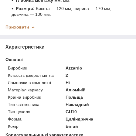
Глибина монтажу мм:
мм.
Розміри:
Висота — 120 мм, ширина — 170 мм,
довжина — 100 мм.
Приховати
Характеристики
Основні
Виробник
Azzardo
Кількість джерел світла
2
Лампочки в комплекті
Ні
Матеріал каркасу
Алюміній
Країна виробник
Польща
Тип світильника
Накладний
Тип цоколя
GU10
Форма
Циліндрична
Колір
Білий
Користувальницькі характеристики