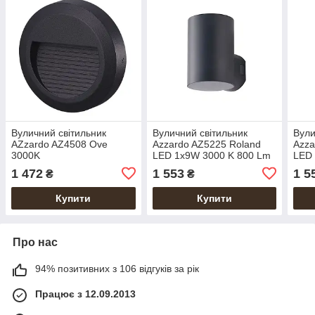
Вуличний світильник
Вуличний світильник
Вули
AZzardo AZ4508 Ove
Azzardo AZ5225 Roland
Azza
3000K
LED 1x9W 3000 K 800 Lm
LED 
IP65 графітовий
IP65
1 472
1 553
1 5
₴
₴
Купити
Купити
Про нас
94% позитивних з 106 відгуків за рік
Працює з 12.09.2013