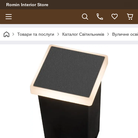
Romin Interior Store
Товари та послуги
Каталог Світильників
Вуличне осв