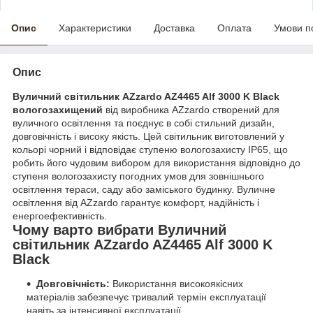
Опис
Характеристики
Доставка
Оплата
Умови п
Опис
Вуличний світильник AZzardo AZ4465 Alf 3000 K Black
вологозахищений
від виробника AZzardo створений для
вуличного освітлення та поєднує в собі стильний дизайн,
довговічність і високу якість. Цей світильник виготовлений у
кольорі чорний і відповідає ступеню вологозахисту IP65, що
робить його чудовим вибором для використання відповідно до
ступеня вологозахисту погодних умов для зовнішнього
освітлення тераси, саду або заміського будинку. Вуличне
освітлення від AZzardo гарантує комфорт, надійність і
енергоефективність.
Чому варто вибрати Вуличний
світильник AZzardo AZ4465 Alf 3000 K
Black
Довговічність:
Використання високоякісних
матеріалів забезпечує тривалий термін експлуатації
навіть за інтенсивної експлуатації.