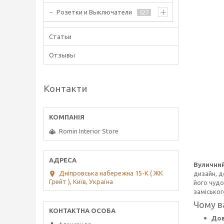
Розетки и Выключатели
527
Статьи
Отзывы
Контакти
Romin Interior Store
Вуличний
Дніпровська набережна 15-К ( ЖК
дизайн, д
Грейт ), Київ, Україна
його чудо
заміськог
Чому в
Дов