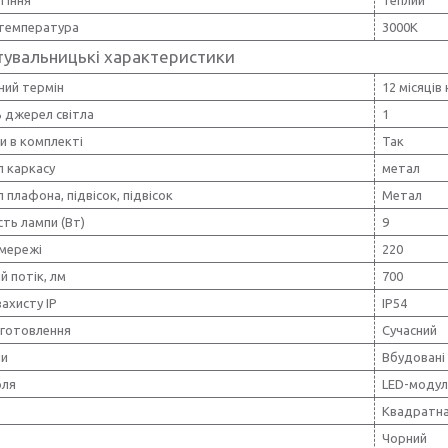
 температура
3000K
тувальницькі характеристики
ний термін
12 місяців
ь джерел світла
1
и в комплекті
Так
л каркасу
метал
 плафона, підвісок, підвісок
Метал
ть лампи (Вт)
9
 мережі
220
й потік, лм
700
захисту IP
IP54
иготовлення
Сучасний
пи
Вбудовані
оля
LED-модул
Квадратн
Чорний