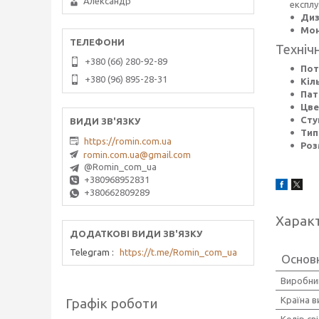
Александр
експлу
Диз
Мон
Техніч
+380 (66) 280-92-89
Пот
+380 (96) 895-28-31
Кіл
Пат
Цве
Сту
Тип
https://romin.com.ua
Роз
romin.com.ua@gmail.com
@Romin_com_ua
+380968952831
+380662809289
Харак
Telegram
https://t.me/Romin_com_ua
Основ
Виробни
Країна 
Графік роботи
Колір св