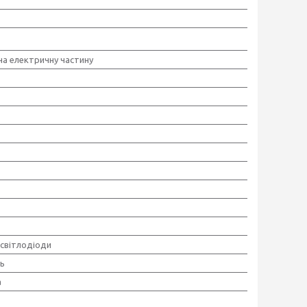
 на електричну частину
 світлодіоди
ь
а