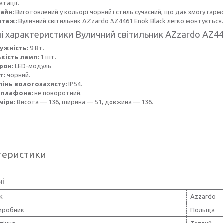
атації.
айн:
Виготовлений у кольорі чорний і стиль сучасний, що дає змогу гармо
таж:
Вуличний світильник AZzardo AZ4461 Enok Black легко монтується.
ні характеристики Вуличний світильник AZzardo AZ44
ужність:
9 Вт.
ькість ламп:
1 шт.
рон:
LED-модуль
т:
чорний.
пінь вологозахисту:
IP54.
 плафона:
не поворотний.
міри:
Висота — 136, ширина — 51, довжина — 136.
теристики
ні
к
Azzardo
виробник
Польща
ітіння
Теплий