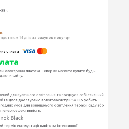
-89
 протягом 14 днів
за рахунок покупця
ені електронні платежі. Тепер ви можете купити будь-
идаючи сайту.
ений для вуличного освітлення та поєднує в собі стильний
ний і відповідає ступеню вологозахисту IP54, що робить
годних умов для зовнішнього освітлення тераси, саду або
ь і енергоефективність.
nok Black
 термін експлуатації навіть за інтенсивної