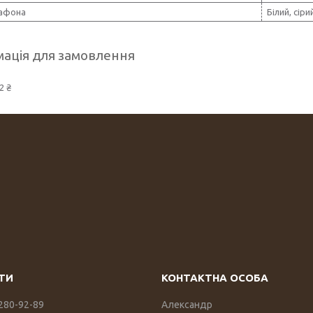
лафона
Білий, сіри
ація для замовлення
2 ₴
 280-92-89
Александр