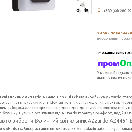
+380 (66) 280-92
повернення товару
У компанії підключ
який товар не пок
 світильник AZzardo AZ4461 Enok Black
від виробника AZzardo створ
овговічність і високу якість. Цей світильник виготовлений у кольорі чор
вим вибором для використання відповідно до ступеня вологозахисту по
о будинку. Вуличне освітлення від AZzardo гарантує комфорт, надійніст
арто вибрати Вуличний світильник AZzardo AZ4461 E
говічність:
Використання високоякісних матеріалів забезпечує тривалий