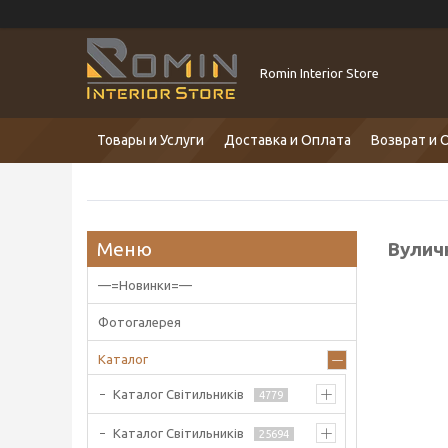
Romin Interior Store
Товары и Услуги
Доставка и Оплата
Возврат и 
Вулич
—=Новинки=—
Фотогалерея
Каталог
Каталог Світильників
4779
Каталог Світильників
25694