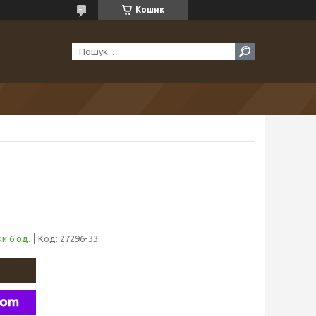
Кошик
и 6 од.
Код:
27296-33