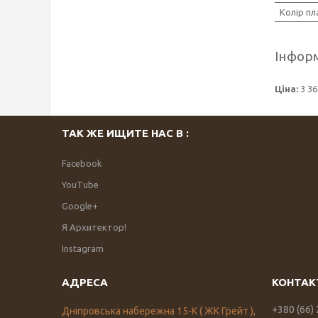
Колір п
Інформ
Ціна:
3 36
ТАК ЖЕ ИЩИТЕ НАС В :
Facebook
YouTube
Google+
Я Архитектор!
Instagram
+380 (66)
Дніпровська набережна 15-К ( ЖК Грейт ),