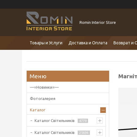
Romin Interior Store
Товары и Услуги
Доставка и Оплата
Возврат и 
Магні
—=Новинки=—
Фотогалерея
Каталог
Каталог Світильників
4779
Каталог Світильників
25694