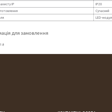
захисту IP
IP20
иготовлення
Сучасний
оля
LED-модул
ація для замовлення
1 ₴