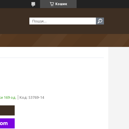
Кошик
и 169 од.
Код:
53769-14