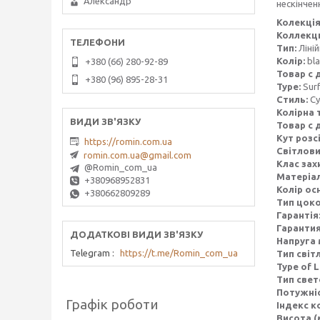
Александр
нескінченн
Колекція
Коллекц
Тип:
Ліній
Колір:
bl
+380 (66) 280-92-89
Товар с 
+380 (96) 895-28-31
Type:
Sur
Стиль:
Су
Колірна 
Товар с 
Кут розс
https://romin.com.ua
Світлови
romin.com.ua@gmail.com
Клас захи
@Romin_com_ua
Матеріал
+380968952831
Колір ос
+380662809289
Тип цок
Гарантія
Гаранти
Напруга 
Telegram
https://t.me/Romin_com_ua
Тип світ
Type of 
Тип све
Потужніс
Графік роботи
Індекс к
Висота (