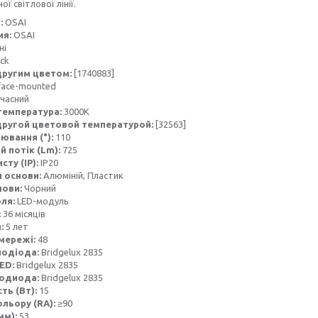
ої світлової лінії.
:
OSAI
ия:
OSAI
ні
ack
другим цветом:
[1740883]
face-mounted
часний
температура:
3000К
другой цветовой температурой:
[32563]
іювання (°):
110
й потік (Lm):
725
сту (IP):
IP20
 основи:
Алюміній, Пластик
нови:
Чорний
оля:
LED-модуль
:
36 місяців
я:
5 лет
мережі:
48
лодіода:
Bridgelux 2835
LED:
Bridgelux 2835
тодиода:
Bridgelux 2835
ть (Вт):
15
ольору (RA):
≥90
мм):
53