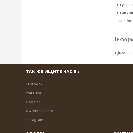
Ступінь 
Стиль в
Тип цок
Інформ
Ціна:
3 27
ТАК ЖЕ ИЩИТЕ НАС В :
Facebook
YouTube
Google+
Я Архитектор!
Instagram