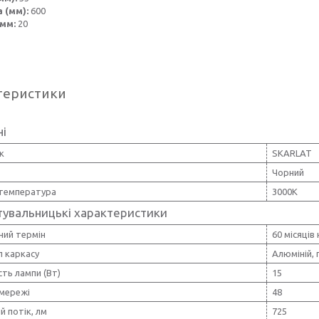
 (мм):
600
 мм:
20
теристики
ні
к
SKARLAT
Чорний
 температура
3000К
тувальницькі характеристики
ний термін
60 місяців
л каркасу
Алюміній, 
ть лампи (Вт)
15
 мережі
48
й потік, лм
725