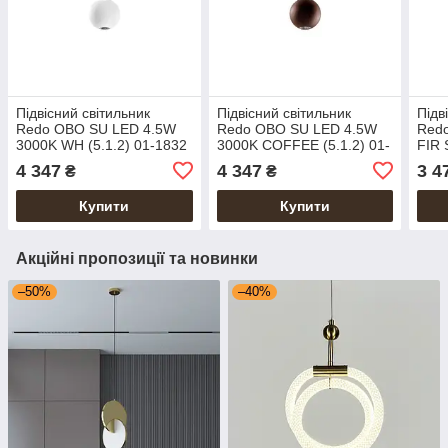
Підвісний світильник
Підвісний світильник
Підв
Redo OBO SU LED 4.5W
Redo OBO SU LED 4.5W
Red
3000K WH (5.1.2) 01-1832
3000K COFFEE (5.1.2) 01-
FIR
1833
1X42
4 347
4 347
3 4
₴
₴
PC5
Купити
Купити
Акційні пропозиції та новинки
–50%
–40%