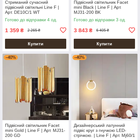
Стриманий сучасний
Підвісний світильник Facet
підвісний світильні Line F |
mini Black | Line F | Арт.
Арт. DE10C/1 WT
MJ31-200 BK
Готово до відправки 4 од.
Готово до відправки 3 од.
1 359
3 843
₴
₴
2 265 ₴
6 405 ₴
Купити
Купити
–40%
–40%
Підвісний світильник Facet
Дизайнерський латунний
mini Gold | Line F | Арт. MJ31-
підвіс круг з гнучкою LED-
200 GD
стрічкою. | Line F | Арт. Mj60/1