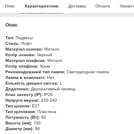
Опис
Характеристики
Доставка
Оплата
Умови 
Опис
Тип:
Подвесы
Стиль:
Лофт
Матеріал основи:
Металл
Колір основи:
Черный
Матеріал плафона:
Металл
Колір плафона:
Хром
Рекомендований тип лампи:
Светодиодная лампа
Лампа в комплекті:
Нет
Кількість джерел світла:
1
Додатково:
Дероративный провод
Клас захисту (IP):
IP20
Напруга мережі:
220-240
Тип цоколя:
E27
Тип кріплення:
Пластина
Потужність (Вт):
60
Висота (мм):
700
Діаметр (мм):
88