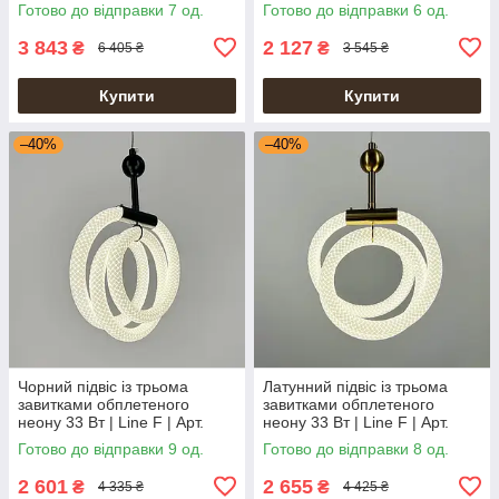
Готово до відправки 7 од.
Готово до відправки 6 од.
3 843
2 127
₴
₴
6 405 ₴
3 545 ₴
Купити
Купити
–40%
–40%
Чорний підвіс із трьома
Латунний підвіс із трьома
завитками обплетеного
завитками обплетеного
неону 33 Вт | Line F | Арт.
неону 33 Вт | Line F | Арт.
MJ201-400 BK
MJ201-400 AB
Готово до відправки 9 од.
Готово до відправки 8 од.
2 601
2 655
₴
₴
4 335 ₴
4 425 ₴