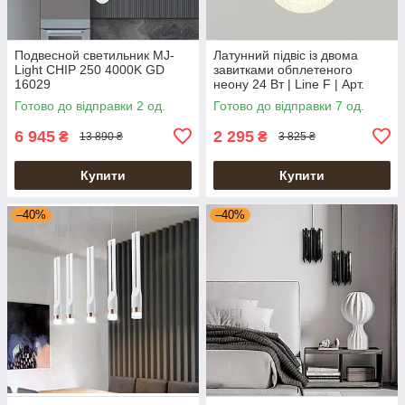
Подвесной светильник MJ-
Латунний підвіс із двома
Light CHIP 250 4000K GD
завитками обплетеного
16029
неону 24 Вт | Line F | Арт.
MJ201-300 AB
Готово до відправки 2 од.
Готово до відправки 7 од.
6 945
2 295
₴
₴
13 890 ₴
3 825 ₴
Купити
Купити
–40%
–40%