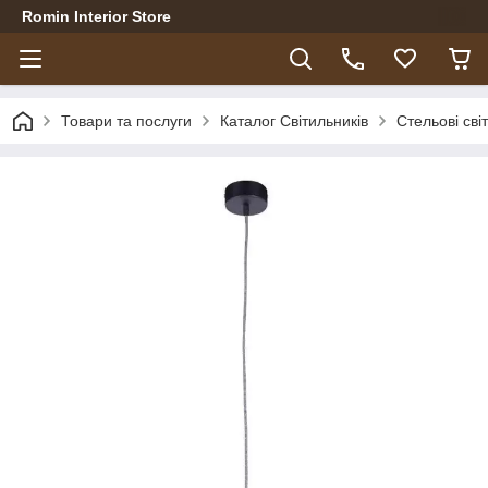
Romin Interior Store
Товари та послуги
Каталог Світильників
Стельові сві