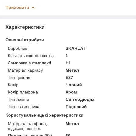
Приховати
Характеристики
Основні атрибути
Виробник
SKARLAT
Кількість джерел світла
1
Лампочки в комплекті
Ні
Матеріал каркасу
Метал
Тип цоколя
E27
Колір
Чорний
Колір плафона
Хром
Тип лампи
Світлодіодна
Тип світильника
Підвісний
Користувальницькі характеристики
Матеріал плафона,
Метал
підвісок, підвісок
Потужність лампи (Вт)
60