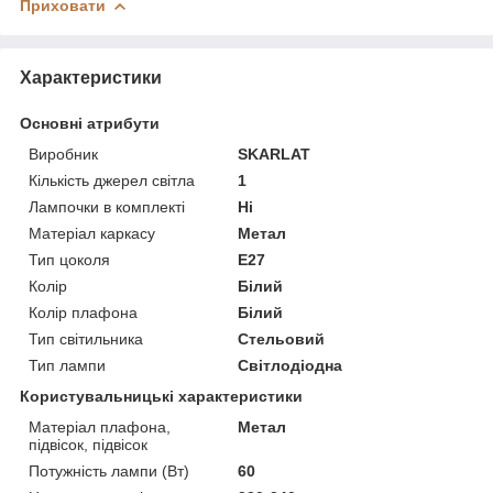
Приховати
Характеристики
Основні атрибути
Виробник
SKARLAT
Кількість джерел світла
1
Лампочки в комплекті
Ні
Матеріал каркасу
Метал
Тип цоколя
E27
Колір
Білий
Колір плафона
Білий
Тип світильника
Стельовий
Тип лампи
Світлодіодна
Користувальницькі характеристики
Матеріал плафона,
Метал
підвісок, підвісок
Потужність лампи (Вт)
60