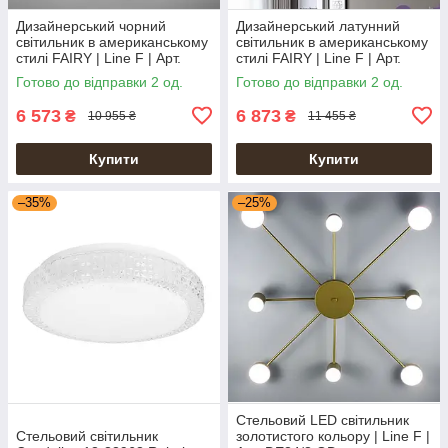
Дизайнерський чорний
Дизайнерський латунний
світильник в американському
світильник в американському
стилі FAIRY | Line F | Арт.
стилі FAIRY | Line F | Арт.
SC9/5 BK
SC9/5 AB
Готово до відправки 2 од.
Готово до відправки 2 од.
6 573
6 873
₴
₴
10 955 ₴
11 455 ₴
Купити
Купити
–35%
–25%
Стельовий LED світильник
Стельовий світильник
золотистого кольору | Line F |