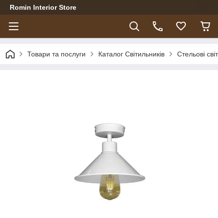
Romin Interior Store
Товари та послуги
Каталог Світильників
Стельові сві