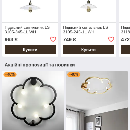
Підвісний світильник LS
Підвісний світильник LS
Підв
3105-345-1L WH
3105-245-1L WH
3118
963
749
472
₴
₴
Купити
Купити
Акційні пропозиції та новинки
–40%
–40%