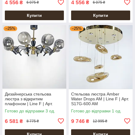
4 556
4 556
₴
₴
6 075 ₴
6 075 ₴
Купити
Купити
–25%
–25%
Дизайнерська стельова
Стельова люстра Amber
люстра з відкритим
Water Drops AM | Line F | Арт.
плафоном | Line F | Арт.
S17G-600 AM
ZL1477/10
Готово до відправки 3 од.
Готово до відправки 1 од.
6 581
9 746
₴
₴
8 775 ₴
12 995 ₴
Купити
Купити