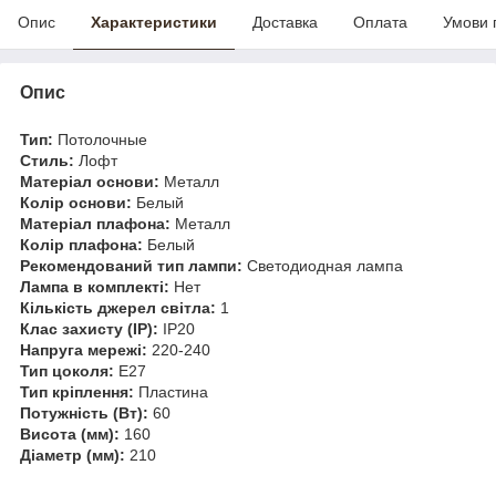
Опис
Характеристики
Доставка
Оплата
Умови 
Опис
Тип:
Потолочные
Стиль:
Лофт
Матеріал основи:
Металл
Колір основи:
Белый
Матеріал плафона:
Металл
Колір плафона:
Белый
Рекомендований тип лампи:
Светодиодная лампа
Лампа в комплекті:
Нет
Кількість джерел світла:
1
Клас захисту (IP):
IP20
Напруга мережі:
220-240
Тип цоколя:
E27
Тип кріплення:
Пластина
Потужність (Вт):
60
Висота (мм):
160
Діаметр (мм):
210