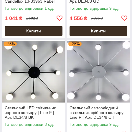
Candellux 13-33963 Rabel
Арт. DE34/8 GD
Готово до відправки 1 од.
Готово до відправки 9 од.
1 041
4 556
₴
₴
1 602 ₴
6 075 ₴
Купити
Купити
–25%
–25%
Стельовий LED світильник
Стельовий світлодіодний
чорного кольору | Line F |
світильник срібного кольору
Арт. DE34/8 BK
Line F | Арт. DE34/8 CH
Готово до відправки 3 од.
Готово до відправки 9 од.