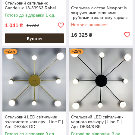
Стельовий світильник
Candellux 13-33963 Rabel
Стельова люстра Newport із
закрученими скляними
Готово до відправки 1 од.
трубками в золотому каркасі
Ø 50 см | Line F | Арт. SA37-
1 041
Немає в наявності
₴
1 602 ₴
500 C
16 325
₴
Купити
–25%
–25%
Стельовий LED світильник
Стельовий LED світильник
золотистого кольору | Line F |
чорного кольору | Line F |
Арт. DE34/8 GD
Арт. DE34/8 BK
Готово до відправки 9 од.
Готово до відправки 3 од.