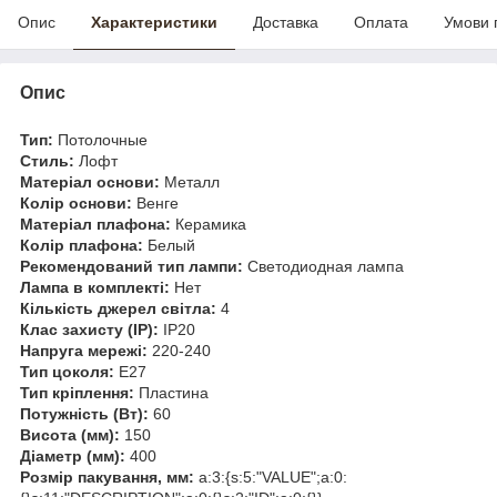
Опис
Характеристики
Доставка
Оплата
Умови 
Опис
Тип:
Потолочные
Стиль:
Лофт
Матеріал основи:
Металл
Колір основи:
Венге
Матеріал плафона:
Керамика
Колір плафона:
Белый
Рекомендований тип лампи:
Светодиодная лампа
Лампа в комплекті:
Нет
Кількість джерел світла:
4
Клас захисту (IP):
IP20
Напруга мережі:
220-240
Тип цоколя:
E27
Тип кріплення:
Пластина
Потужність (Вт):
60
Висота (мм):
150
Діаметр (мм):
400
Розмір пакування, мм:
a:3:{s:5:"VALUE";a:0: