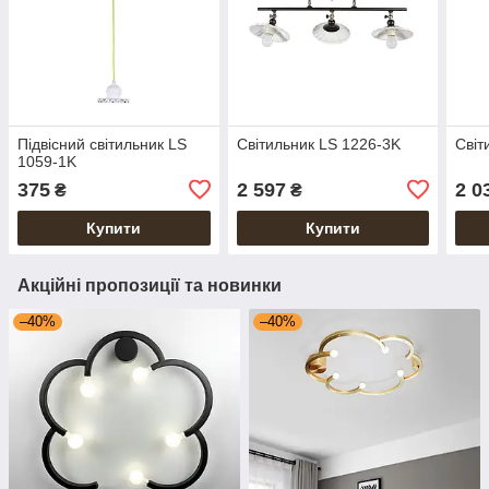
Підвісний світильник LS
Світильник LS 1226-3K
Світ
1059-1K
375
2 597
2 0
₴
₴
Купити
Купити
Акційні пропозиції та новинки
–40%
–40%