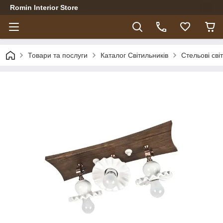
Romin Interior Store
Товари та послуги
Каталог Світильників
Стельові сві