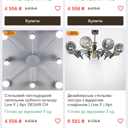
4 556
4 556
₴
₴
6 075 ₴
6 075 ₴
Купити
Купити
–25%
–25%
Стельовий світлодіодний
Дизайнерська стельова
світильник срібного кольору
люстра з відкритим
Line F | Арт. DE34/8 CH
плафоном | Line F | Арт.
ZL1477/10
Готово до відправки 9 од.
Готово до відправки 3 од.
4 556
6 581
₴
₴
6 075 ₴
8 775 ₴