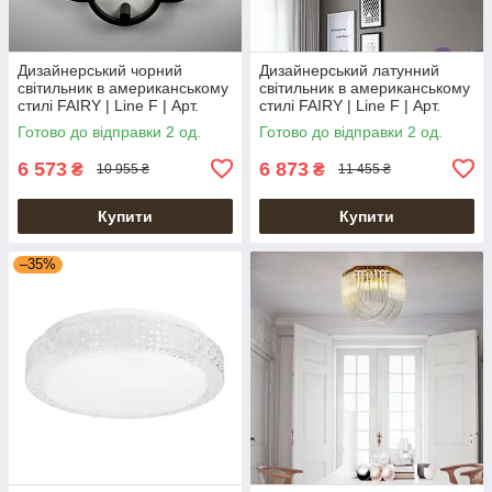
Дизайнерський чорний
Дизайнерський латунний
світильник в американському
світильник в американському
стилі FAIRY | Line F | Арт.
стилі FAIRY | Line F | Арт.
SC9/5 BK
SC9/5 AB
Готово до відправки 2 од.
Готово до відправки 2 од.
6 573
6 873
₴
₴
10 955 ₴
11 455 ₴
Купити
Купити
–35%