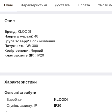
Опис
Характеристики
Доставка
Оплата
Умови п
Опис
Бренд:
KLOODI
Напруга мережі:
48
Група товару:
Блок живлення
Потужність, W:
300
Колір основи:
Чорний
Клас захисту (IP):
IP20
Характеристики
Основні атрибути
Виробник
KLOODI
Ступінь захисту, IP
IP20