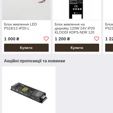
Блок живлення LED
Блок живлення на
Блок
PS18/12-IP20-L
дінрейку 120W 24V IP20
PS21
KLOODI KDPS-NDR 120
24V
1 000
1 200
1 2
₴
₴
Купити
Купити
Акційні пропозиції та новинки