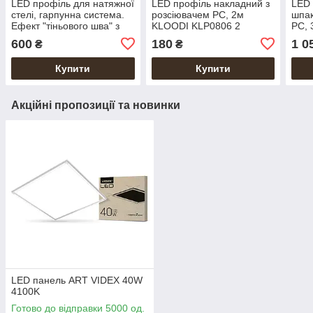
LED профіль для натяжної
LED профіль накладний з
LED 
стелі, гарпунна система.
розсіювачем PC, 2м
шпак
Ефект "тіньового шва" з
KLOODI KLP0806 2
PC,
можливістю підсвітки 3м.
KLP
600
180
1 0
₴
₴
KLOODI KLP NAT3042 3
BK
Купити
Купити
Акційні пропозиції та новинки
LED панель ART VIDEX 40W
4100K
Готово до відправки 5000 од.