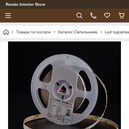
Romin Interior Store
Товари та послуги
Каталог Світильників
Led підсвітка