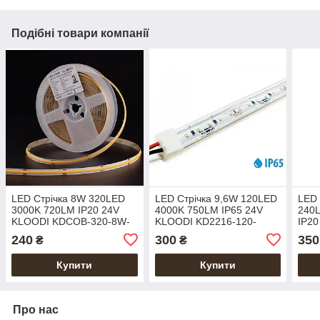
Подібні товари компанії
LED Стрічка 8W 320LED
LED Стрічка 9,6W 120LED
LED 
3000K 720LM IP20 24V
4000K 750LM IP65 24V
240
KLOODI KDCOB-320-8W-
KLOODI KD2216-120-
IP20
3К-24V
9.6W-4К-24V IP65
240-
240
300
350
₴
₴
Купити
Купити
Про нас