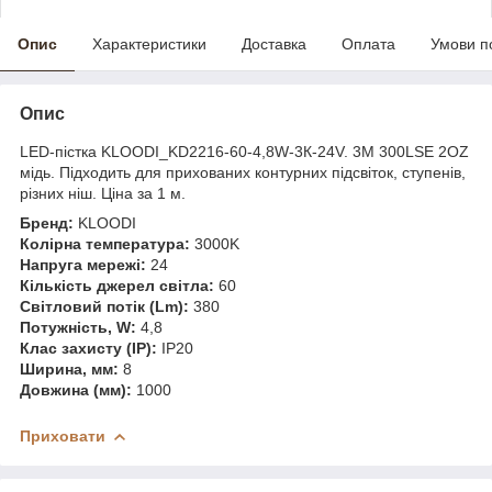
Опис
Характеристики
Доставка
Оплата
Умови п
Опис
LED-пістка KLOODI_KD2216-60-4,8W-3К-24V. 3M 300LSE 2OZ
мідь. Підходить для прихованих контурних підсвіток, ступенів,
різних ніш. Ціна за 1 м.
Бренд:
KLOODI
Колірна температура:
3000K
Напруга мережі:
24
Кількість джерел світла:
60
Світловий потік (Lm):
380
Потужність, W:
4,8
Клас захисту (IP):
IP20
Ширина, мм:
8
Довжина (мм):
1000
Приховати