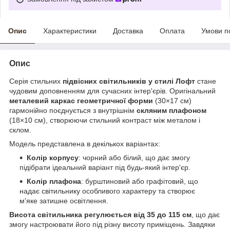
Опис
Характеристики
Доставка
Оплата
Умови п
Опис
Серія стильних
підвісних світильників у стилі Лофт
стане
чудовим доповненням для сучасних інтер'єрів. Оригінальний
металевий каркас геометричної форми
(30×17 см)
гармонійно поєднується з внутрішнім
скляним плафоном
(18×10 см), створюючи стильний контраст між металом і
склом.
Модель представлена в декількох варіантах:
Колір корпусу
: чорний або білий, що дає змогу
підібрати ідеальний варіант під будь-який інтер'єр.
Колір плафона
: бурштиновий або графітовий, що
надає світильнику особливого характеру та створює
м'яке затишне освітлення.
Висота світильника регулюється від 35 до 115 см
, що дає
змогу настроювати його під різну висоту приміщень. Завдяки