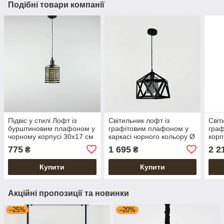
Подібні товари компанії
Підвіс у стилі Лофт із
Світильник лофт із
Світ
бурштиновим плафоном у
графітовим плафоном у
граф
чорному корпусі 30х17 см
каркасі чорного кольору Ø
корп
| Line F | Арт. 12056/1
30х28 см | Line F | Арт.
23х2
775
1 695
2 2
₴
₴
BK+AM
12203/1 BK+GR
123
Купити
Купити
Акційні пропозиції та новинки
–25%
–20%