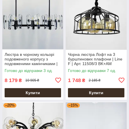
Люстра в чорному кольорі
Чорна люстра Лофт на 3
подовженого корпусу з
бурштинових плафони | Line
подовженими камінчиками |
F | Арт. 11508/3 BK+AM
Line F | Арт. MD2008-B L
Готово до відправки 3 од.
Готово до відправки 7 од.
8 179
1 748
₴
₴
10 905 ₴
2 185 ₴
Купити
Купити
–20%
–15%