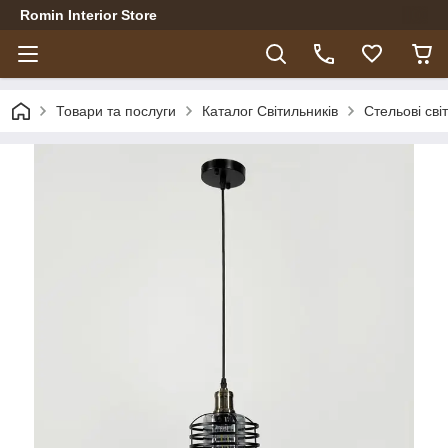
Romin Interior Store
Товари та послуги
Каталог Світильників
Стельові сві