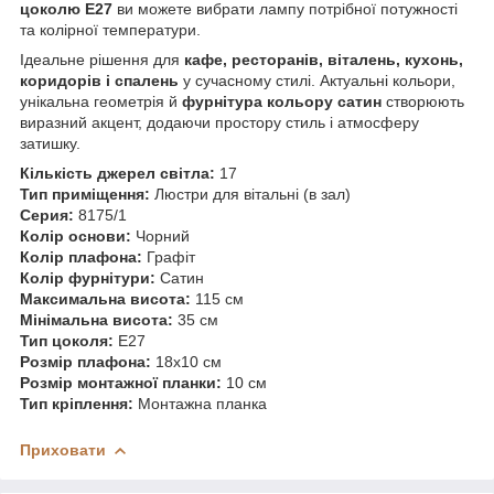
цоколю E27
ви можете вибрати лампу потрібної потужності
та колірної температури.
Ідеальне рішення для
кафе, ресторанів, віталень, кухонь,
коридорів і спалень
у сучасному стилі. Актуальні кольори,
унікальна геометрія й
фурнітура кольору сатин
створюють
виразний акцент, додаючи простору стиль і атмосферу
затишку.
Кількість джерел світла:
17
Тип приміщення:
Люстри для вітальні (в зал)
Серия:
8175/1
Колір основи:
Чорний
Колір плафона:
Графіт
Колір фурнітури:
Сатин
Максимальна висота:
115 см
Мінімальна висота:
35 см
Тип цоколя:
E27
Розмір плафона:
18х10 см
Розмір монтажної планки:
10 см
Тип кріплення:
Монтажна планка
Приховати