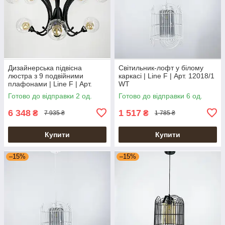
Дизайнерська підвісна
Світильник-лофт у білому
люстра з 9 подвійними
каркасі | Line F | Арт. 12018/1
плафонами | Line F | Арт.
WT
ZL1427/8+4
Готово до відправки 2 од.
Готово до відправки 6 од.
6 348
1 517
₴
₴
7 935 ₴
1 785 ₴
Купити
Купити
–15%
–15%