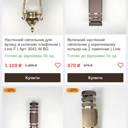
Настінний світильник для
Вуличний настінний
вулиці зі скляним плафоном |
світильник у коричневому
Line F | Арт. 3041 W BG
кольорі на 2 лампочки | Line
F | Арт. 8024-2W CF
Готово до відправки 45 од.
Готово до відправки 16 од.
1 109
878
₴
₴
1 305 ₴
975 ₴
Купити
Купити
–10%
–10%