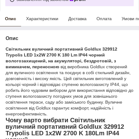
Опис
Характеристики
Доставка
Оплата
Умови п
Опис
Світильник вуличний портативний Goldlux 329912
Trypolis LED 1x2W 2700 K 180 Lm IP44 чорний
вологозахищений, на акумуляторі, бездротовій, з
вимикачем, переносною
від виробника Goldlux створений
для вуличного освітлення та поєднує в собі стильний дизайн,
довговічність і високу якість. Цей світильник виготовлений у
кольорі чорний і відповідає ступеню вологозахисту IP44, що
робить його чудовим вибором для використання відповідно до
ступеня вологозахисту погодних умов для зовнішнього
освітлення тераси, саду або заміського будинку. Вуличне
освітлення від Goldlux гарантує комфорт, надійність і
енергоефективність.
Чому варто вибрати Світильник
вуличний портативний Goldlux 329912
Trypolis LED 1x2W 2700 K 180Lm IP44