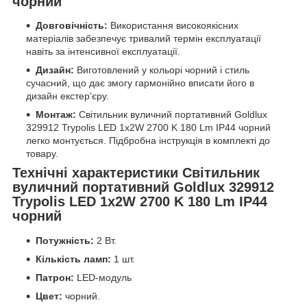
чорний
Довговічність:
Використання високоякісних
матеріалів забезпечує тривалий термін експлуатації
навіть за інтенсивної експлуатації.
Дизайн:
Виготовлений у кольорі чорний і стиль
сучасний, що дає змогу гармонійно вписати його в
дизайн екстер'єру.
Монтаж:
Світильник вуличний портативний Goldlux
329912 Trypolis LED 1x2W 2700 K 180 Lm IP44 чорний
легко монтується. Підбробна інструкція в комплекті до
товару.
Технічні характеристики Світильник
вуличний портативний Goldlux 329912
Trypolis LED 1x2W 2700 K 180 Lm IP44
чорний
Потужність:
2 Вт.
Кількість ламп:
1 шт.
Патрон:
LED-модуль
Цвет:
чорний.