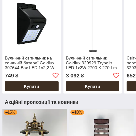
Вуличний світильник на
Вуличний світильник
Світ
сонячній батареї Goldlux
Goldlux 329929 Trypolis
порт
307644 Box LED 1x2,2 W
LED 1x2W 2700 K 270 Lm
3293
6400 K 270 Lm IP44
IP44 чорний
W 27
749
3 092
652
₴
₴
чорний
сіри
Купити
Купити
Акційні пропозиції та новинки
–15%
–10%