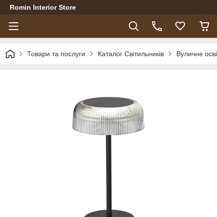
Romin Interior Store
Товари та послуги
Каталог Світильників
Вуличне осв