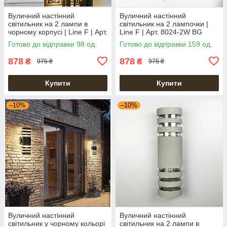
Вуличний настінний
Вуличний настінний
світильник на 2 лампи в
світильник на 2 лампочки |
чорному корпусі | Line F | Арт.
Line F | Арт. 8024-2W BG
8021-2W BK
Готово до відправки 98 од.
Готово до відправки 159 од.
878
878
₴
₴
975 ₴
975 ₴
Купити
Купити
–10%
–10%
Вуличний настінний
Вуличний настінний
світильник у чорному кольорі
світильник на 2 лампи в