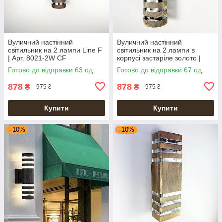
Вуличний настінний
Вуличний настінний
світильник на 2 лампи Line F
світильник на 2 лампи в
| Арт. 8021-2W CF
корпусі застаріле золото |
Line F | Арт. 8021-2W BG
Готово до відправки 63 од.
Готово до відправки 67 од.
878
878
₴
₴
975 ₴
975 ₴
Купити
Купити
–10%
–10%