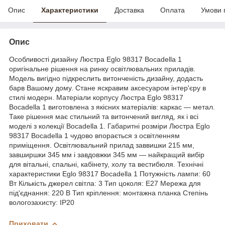
Опис
Характеристики
Доставка
Оплата
Умови 
Опис
Особливості дизайну Люстра Eglo 98317 Bocadella 1
оригінальне рішення на ринку освітлювальних приладів.
Модель вигідно підкреслить витонченість дизайну, додасть
барв Вашому дому. Стане яскравим аксесуаром інтер'єру в
стилі модерн. Матеріали корпусу Люстра Eglo 98317
Bocadella 1 виготовлена з якісних матеріалів: каркас — метал.
Таке рішення має стильний та витончений вигляд, як і всі
моделі з колекції Bocadella 1. Габаритні розміри Люстра Eglo
98317 Bocadella 1 чудово впорається з освітленням
приміщення. Освітлювальний прилад заввишки 215 мм,
завширшки 345 мм і завдовжки 345 мм — найкращий вибір
для вітальні, спальні, кабінету, холу та вестибюля. Технічні
характеристики Eglo 98317 Bocadella 1 Потужність лампи: 60
Вт Кількість джерел світла: 3 Тип цоколя: E27 Мережа для
під'єднання: 220 В Тип кріплення: монтажна планка Степінь
вологозахисту: IP20
Приховати