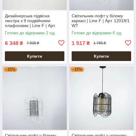
Дизайнерська підвісна
Світильник-лофт у білому
люстра з 9 подвійними
каркасі | Line F | Арт. 12018/1
плафонами | Line F | Арт.
WT
ZL1427/8+4
Готово до відправки 2 од.
Готово до відправки 6 од.
6 348
1 517
₴
₴
7 935 ₴
1 785 ₴
Купити
Купити
–15%
–15%
Світильник-лофт у білому
Світильник-лофт у чорному