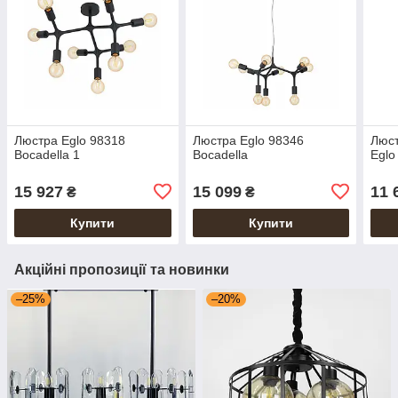
Люстра Eglo 98318
Люстра Eglo 98346
Люс
Bocadella 1
Bocadella
Eglo
15 927
15 099
11 
₴
₴
Купити
Купити
Акційні пропозиції та новинки
–25%
–20%