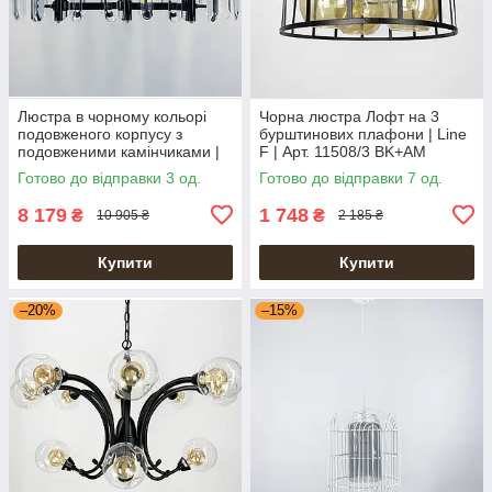
Люстра в чорному кольорі
Чорна люстра Лофт на 3
подовженого корпусу з
бурштинових плафони | Line
подовженими камінчиками |
F | Арт. 11508/3 BK+AM
Line F | Арт. MD2008-B L
Готово до відправки 3 од.
Готово до відправки 7 од.
8 179
1 748
₴
₴
10 905 ₴
2 185 ₴
Купити
Купити
–20%
–15%