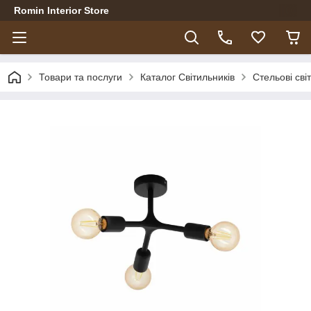
Romin Interior Store
Товари та послуги
Каталог Світильників
Стельові сві