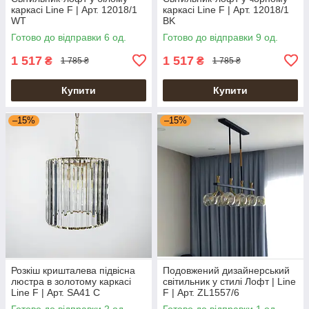
каркасі Line F | Арт. 12018/1
каркасі Line F | Арт. 12018/1
WT
BK
Готово до відправки 6 од.
Готово до відправки 9 од.
1 517
1 517
₴
₴
1 785 ₴
1 785 ₴
Купити
Купити
–15%
–15%
Розкіш кришталева підвісна
Подовжений дизайнерський
люстра в золотому каркасі
світильник у стилі Лофт | Line
Line F | Арт. SA41 C
F | Арт. ZL1557/6
Готово до відправки 2 од.
Готово до відправки 1 од.