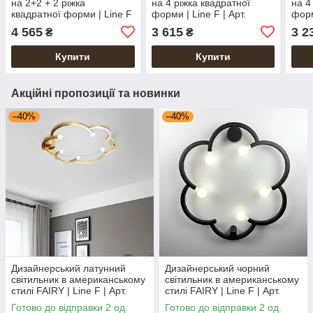
на 2+2 + 2 ріжка
на 4 ріжка квадратної
на 4
квадратної форми | Line F
форми | Line F | Арт.
форм
| Арт. A2503/2+2+2 WT
A2503/4S WT
A25
4 565
3 615
3 2
₴
₴
Купити
Купити
Акційні пропозиції та новинки
–40%
–40%
Дизайнерський латунний
Дизайнерський чорний
світильник в американському
світильник в американському
стилі FAIRY | Line F | Арт.
стилі FAIRY | Line F | Арт.
SC9/5 AB
SC9/5 BK
Готово до відправки 2 од.
Готово до відправки 2 од.