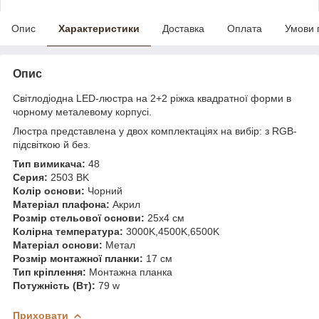
Опис
Характеристики
Доставка
Оплата
Умови 
Опис
Світлодіодна LED-люстра на 2+2 ріжка квадратної форми в
чорному металевому корпусі.
Люстра представлена у двох комплектаціях на вибір: з RGB-
підсвіткою й без.
Тип вимикача:
48
Серия:
2503 BK
Колір основи:
Чорний
Матеріал плафона:
Акрил
Розмір стельової основи:
25х4 см
Колірна температура:
3000K,4500K,6500K
Матеріал основи:
Метал
Розмір монтажної планки:
17 см
Тип кріплення:
Монтажна планка
Потужність (Вт):
79 w
Приховати