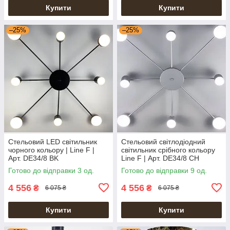
Купити
Купити
–25%
–25%
Стельовий LED світильник
Стельовий світлодіодний
чорного кольору | Line F |
світильник срібного кольору
Арт. DE34/8 BK
Line F | Арт. DE34/8 CH
Готово до відправки 3 од.
Готово до відправки 9 од.
4 556
4 556
₴
₴
6 075 ₴
6 075 ₴
Купити
Купити