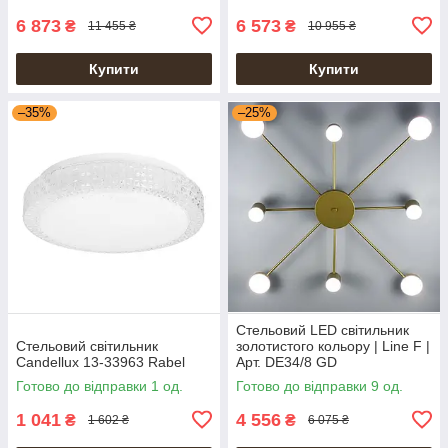
6 873
6 573
₴
₴
11 455 ₴
10 955 ₴
Купити
Купити
–35%
–25%
Стельовий LED світильник
Стельовий світильник
золотистого кольору | Line F |
Candellux 13-33963 Rabel
Арт. DE34/8 GD
Готово до відправки 1 од.
Готово до відправки 9 од.
1 041
4 556
₴
₴
1 602 ₴
6 075 ₴