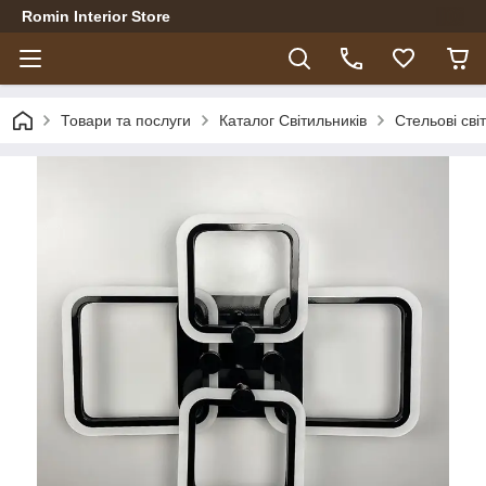
Romin Interior Store
Товари та послуги
Каталог Світильників
Стельові сві