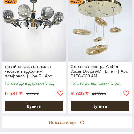
–25%
–25%
Дизайнерська стельова
Стельова люстра Amber
люстра з відкритим
Water Drops AM | Line F | Арт.
плафоном | Line F | Арт.
S17G-600 AM
ZL1477/10
Готово до відправки 3 од.
Готово до відправки 1 од.
6 581
9 746
₴
₴
8 775 ₴
12 995 ₴
Купити
Купити
Показати ще