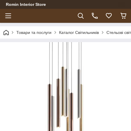
Romin Interior Store
Товари та послуги
Каталог Світильників
Стельові сві