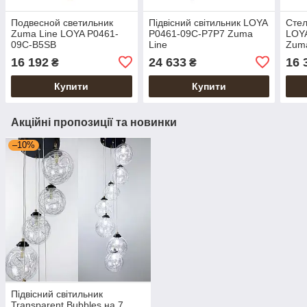
Подвесной светильник
Підвісний світильник LOYA
Стел
Zuma Line LOYA P0461-
P0461-09C-P7P7 Zuma
LOY
09C-B5SB
Line
Zuma
16 192
24 633
16 
₴
₴
Купити
Купити
Акційні пропозиції та новинки
–10%
Підвісний світильник
Transparent Bubbles на 7